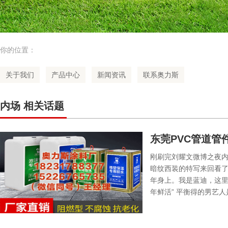
你的位置：
关于我们
产品中心
新闻资讯
联系奥力斯
内场 相关话题
东莞PVC管道管
身，复古里藏着
刚刷完刘耀文微博之夜内场
暗纹西装的特写来回看了三
年身上。我是蓝迪，这里是
年鲜活” 平衡得的男艺人是