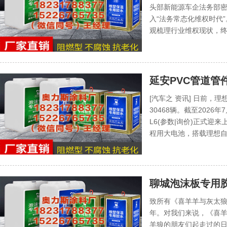
头部新能源车企法务部
入“法务常态化维权时代
观梳理行业维权现状，终却
延安PVC管道管件
累计交付量为176
[汽车之 资讯] 日前，
30468辆。截至2026
L6(参数|询价)正式迎
程用大电池，搭载理想自.
聊城泡沫板专用胶
的设计初衷并不
致所有《喜羊羊与灰太狼
的意图
年。对我们来说，《喜
羊狼的朋友们起走过的