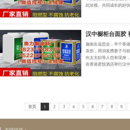
此珍视、共同成长的好伙
汉中橱柜台面胶 
施南生追思会，半个香港
哀伤，周润发携妻子与
向太夫妇等人也有现身，
在香港君悦酒店举行汉中
首页
1
2
3
4
5
6
7
8
9
友情链接：