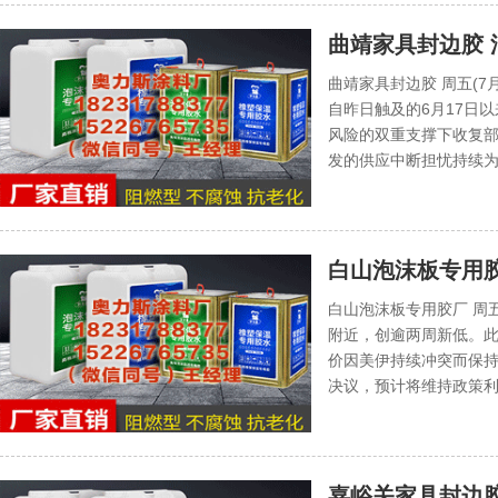
曲靖家具封边胶
空间
曲靖家具封边胶 周五(
自昨日触及的6月17日以
风险的双重支撑下收复部
发的供应中断担忧持续为
白山泡沫板专用
冲，但油价和印度
白山泡沫板专用胶厂 周五
附近，创逾两周新低。此
价因美伊持续冲突而保
决议，预计将维持政策利率
嘉峪关家具封边胶