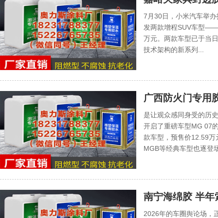
元起
7月30日，小米汽车举办
发两款增程SUV车型——澎程
万元。两款车型已于当日
技术架构的新系列...
广西防火门专用胶厂
万元起
是让观众感同身受的历史
开启了重磅车型MG 07
款车型，预售价12.59万
MGB等经典车型也逐登场，
南宁海绵胶 半
2026年的车圈舆论场