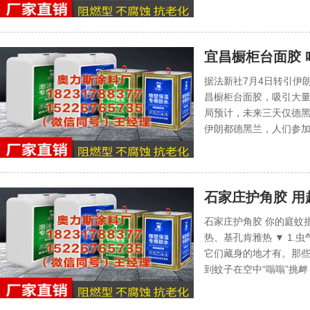
宜昌橱柜台面胶
消息人士：穆杰
据法新社7月4日转引伊
心以列借机发动
昌橱柜台面胶，吸引大量
局预计，未来三天仅德黑兰
伊朗都德黑兰，人们参加
石家庄护角胶 
石家庄护角胶 你的庭蚊
热、基孔肯雅热 ▼ 1.
它们藏身的地才有。那些
到蚊子在空中“嗡嗡”挑衅